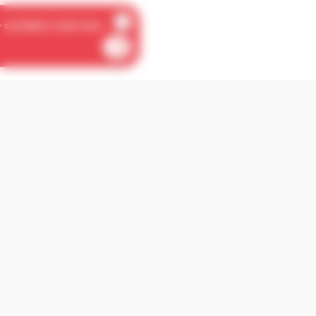
04 221 0 221
info@immoelissa.be
206, Boulevard d'Avroy 4000 Liège
Visites : 7/7j sur rdv